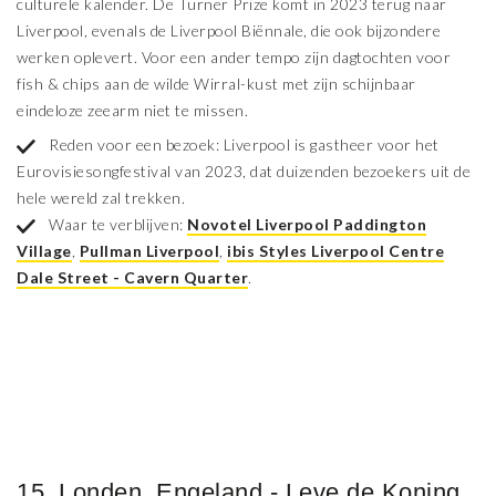
culturele kalender. De Turner Prize komt in 2023 terug naar
Liverpool, evenals de Liverpool Biënnale, die ook bijzondere
werken oplevert. Voor een ander tempo zijn dagtochten voor
fish & chips aan de wilde Wirral-kust met zijn schijnbaar
eindeloze zeearm niet te missen.
Reden voor een bezoek: Liverpool is gastheer voor het
Eurovisiesongfestival van 2023, dat duizenden bezoekers uit de
hele wereld zal trekken.
Waar te verblijven:
Novotel Liverpool Paddington
Village
,
Pullman Liverpool
,
ibis Styles Liverpool Centre
Dale Street - Cavern Quarter
.
15. Londen, Engeland - Leve de Koning