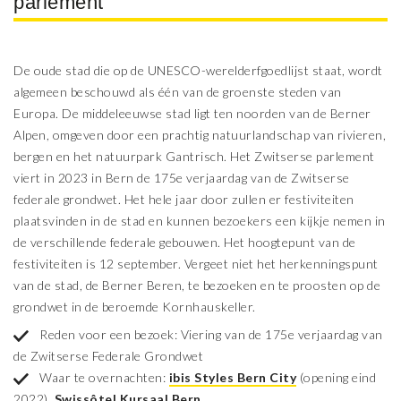
parlement
De oude stad die op de UNESCO-werelderfgoedlijst staat, wordt
algemeen beschouwd als één van de groenste steden van
Europa. De middeleeuwse stad ligt ten noorden van de Berner
Alpen, omgeven door een prachtig natuurlandschap van rivieren,
bergen en het natuurpark Gantrisch. Het Zwitserse parlement
viert in 2023 in Bern de 175e verjaardag van de Zwitserse
federale grondwet. Het hele jaar door zullen er festiviteiten
plaatsvinden in de stad en kunnen bezoekers een kijkje nemen in
de verschillende federale gebouwen. Het hoogtepunt van de
festiviteiten is 12 september. Vergeet niet het herkenningspunt
van de stad, de Berner Beren, te bezoeken en te proosten op de
grondwet in de beroemde Kornhauskeller.
Reden voor een bezoek: Viering van de 175e verjaardag van
de Zwitserse Federale Grondwet
Waar te overnachten:
ibis Styles Bern City
(opening eind
2022),
Swissôtel Kursaal Bern
.