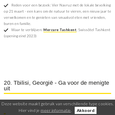
Reden voor een bezoek: Vier Navruz met de lokale bevolking
op 21 maart - een kans om de natuur te vieren, een nieuw jaar te
verwelkomen en te genieten van smaakvol eten met vrienden,
buren en familie.
Waar te verblijven:
Mercure Tashkent
, Swissôtel Tashkent
(opening eind 2023)
20. Tbilisi, Georgië - Ga voor de menigte
uit
Deze website maakt gebruik van verschillende type cookies.
Hier vind je
meer informatie
.
Akkoord