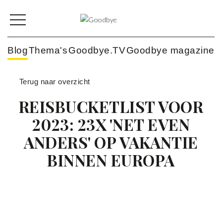
Blog
Thema's
Goodbye.TV
Goodbye magazine
Terug naar overzicht
LEES OOK DEZE
REISBUCKETLIST VOOR
REISREPORTAGES
2023: 23X 'NET EVEN
New York, de iconen
voorbij
ANDERS' OP VAKANTIE
4 dagen in Hong Kong
BINNEN EUROPA
Magie in Miami
TOP 3 THEMA'S
Wellness: heerlijk
ontspannen
Logies: de mooiste