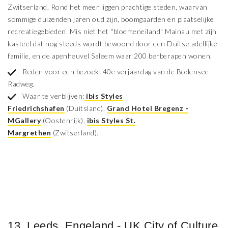
Zwitserland. Rond het meer liggen prachtige steden, waarvan
sommige duizenden jaren oud zijn, boomgaarden en plaatselijke
recreatiegebieden. Mis niet het "bloemeneiland" Mainau met zijn
kasteel dat nog steeds wordt bewoond door een Duitse adellijke
familie, en de apenheuvel Saleem waar 200 berberapen wonen.
Reden voor een bezoek: 40e verjaardag van de Bodensee-
Radweg.
Waar te verblijven:
ibis Styles
Friedrichshafen
(Duitsland),
Grand Hotel Bregenz -
MGallery
(Oostenrijk),
ibis Styles St.
Margrethen
(Zwitserland).
13. Leeds, Engeland - UK City of Culture